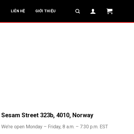
G
LIÊN HỆ
GIỚI THIỆU
Sesam Street 323b, 4010, Norway
We’re open Monday – Friday, 8 a.m. – 7:30 p.m. EST