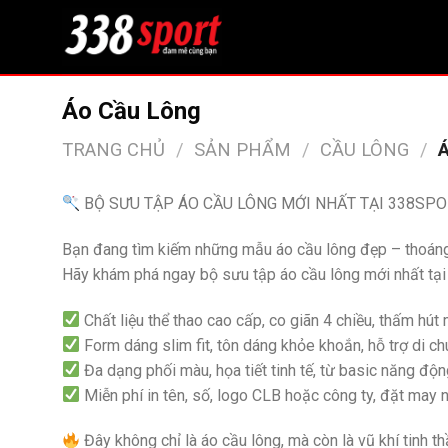
Bỏ
qua
nội
dung
Áo Cầu Lông
TRANG CHỦ
/
SẢN PHẨM
/
CẦU LÔNG
/
Á
BỘ SƯU TẬP ÁO CẦU LÔNG MỚI NHẤT TẠI 338SPO
Bạn đang tìm kiếm những mẫu áo cầu lông đẹp – thoáng 
Hãy khám phá ngay bộ sưu tập áo cầu lông mới nhất tại 3
Chất liệu thể thao cao cấp, co giãn 4 chiều, thấm hút
Form dáng slim fit, tôn dáng khỏe khoắn, hỗ trợ di chu
Đa dạng phối màu, họa tiết tinh tế, từ basic năng độ
Miễn phí in tên, số, logo CLB hoặc công ty, đặt may 
Đây không chỉ là áo cầu lông, mà còn là vũ khí tinh th