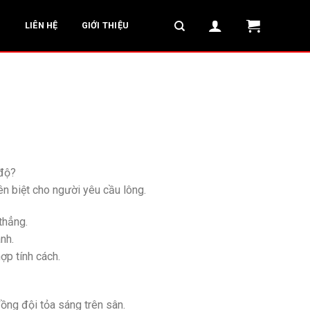
G
LIÊN HỆ
GIỚI THIỆU
 độ?
ên biệt cho người yêu cầu lông.
thẳng.
nh.
ợp tính cách.
đồng đội tỏa sáng trên sân.