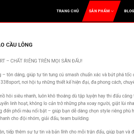
SẢN PHẨM
TRANG CHỦ
BLO
O CẦU LÔNG
RT – CHẤT RIÊNG TRÊN MỌI SÂN ĐẤU!
– tôn dáng, giúp tự tin tung cú smash chuẩn xác và bứt phá tốc
38sport, nơi hội tụ những thiết kế hiện đại, đa phong cách, chuy
 mồ hôi siêu nhanh, luôn khô thoáng dù tập luyện hay thi đấu căng 
yển linh hoạt, không lo cản trở những pha xoay người, giật lùi nha
ng đến phối màu nổi bật – giúp bạn dễ dàng chọn style riêng phù h
nhanh cho đội nhóm, giải đấu, team building.
ần, tiếp thêm sự tự tin và bản lĩnh cho mỗi trận đấu, giúp bạn và 