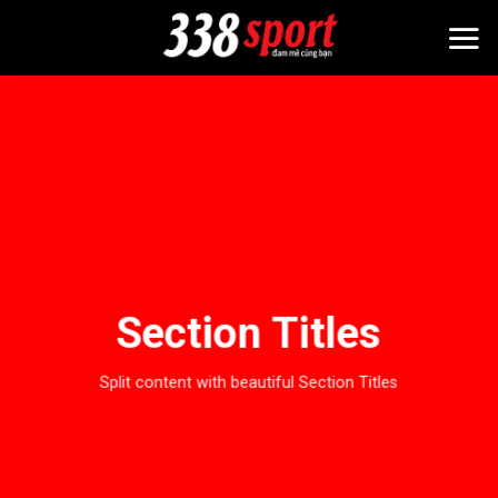
Bỏ
qua
nội
dung
Section Titles
Split content with beautiful Section Titles