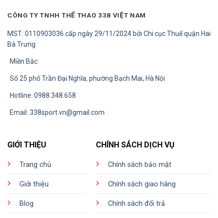
CÔNG TY TNHH THỂ THAO 338 VIỆT NAM
MST: 0110903036 cấp ngày 29/11/2024 bởi Chi cục Thuế quận Hai
Bà Trưng
Miền Bắc:
Số 25 phố Trần Đại Nghĩa, phường Bạch Mai, Hà Nội
Hotline: 0988.348.658
Email:
338sport.vn@gmail.com
GIỚI THIỆU
CHÍNH SÁCH DỊCH VỤ
Trang chủ
Chính sách bảo mật
Giới thiệu
Chính sách giao hàng
Blog
Chính sách đổi trả