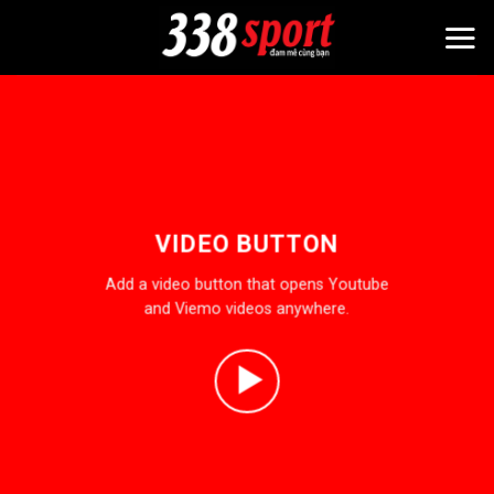
Bỏ
qua
nội
dung
VIDEO BUTTON
Add a video button that opens Youtube
and Viemo videos anywhere.