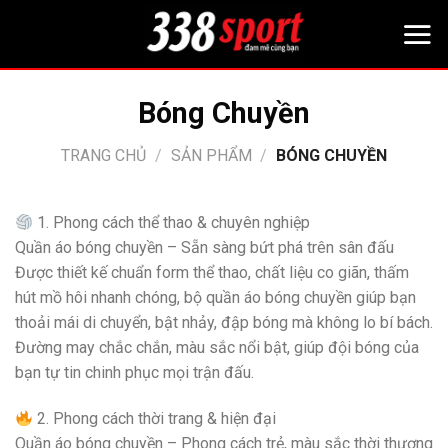
Bỏ
qua
nội
dung
Bóng Chuyền
TRANG CHỦ
/
SẢN PHẨM
/
BÓNG CHUYỀN
1. Phong cách thể thao & chuyên nghiệp
Quần áo bóng chuyền – Sẵn sàng bứt phá trên sân đấu
Được thiết kế chuẩn form thể thao, chất liệu co giãn, thấm
hút mồ hôi nhanh chóng, bộ quần áo bóng chuyền giúp bạn
thoải mái di chuyển, bật nhảy, đập bóng mà không lo bí bách.
Đường may chắc chắn, màu sắc nổi bật, giúp đội bóng của
bạn tự tin chinh phục mọi trận đấu.
2. Phong cách thời trang & hiện đại
Quần áo bóng chuyền – Phong cách trẻ, màu sắc thời thượng