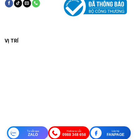
VỊ TRÍ
Tư vấn qua
Hotline tư vấn
Liên hệ
ZALO
0988 348 658
FANPAGE