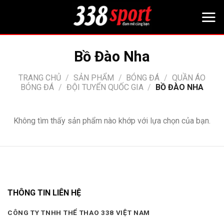
Bỏ
qua
nội
dung
Bồ Đào Nha
TRANG CHỦ
/
SẢN PHẨM
/
BÓNG ĐÁ
/
QUẦN ÁO
BÓNG ĐÁ
/
ĐỘI TUYỂN QUỐC GIA
/
BỒ ĐÀO NHA
Không tìm thấy sản phẩm nào khớp với lựa chọn của bạn.
THÔNG TIN LIÊN HỆ
CÔNG TY TNHH THỂ THAO 338 VIỆT NAM