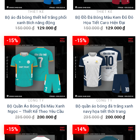
THIẾT KẾ
THIẾT KẾ
Bộ áo đá bóng thiết kế trắng phối
Bộ Đồ Đá Bóng Màu Kem Đỏ Đô
xanh Bích năng động
Họa Tiết Caro Hiện Đại
Giá
Giá
Giá
Giá
150.000
₫
129.000
₫
150.000
₫
129.000
₫
gốc
hiện
gốc
hiện
là:
tại
là:
tại
150.000 ₫.
là:
150.000 ₫.
là:
-15%
-15%
129.000 ₫.
129.000
CÔNG TY
CÔNG TY
Bộ Quần Áo Bóng Đá Màu Xanh
Bộ quần áo bóng đá trắng xanh
Ngọc – Thiết Kế Theo Yêu Cầu
navy họa tiết thời trang
Giá
Giá
Giá
Giá
235.000
₫
200.000
₫
235.000
₫
200.000
₫
gốc
hiện
gốc
hiện
là:
tại
là:
tại
235.000 ₫.
là:
235.000 ₫.
là:
-15%
-14%
200.000 ₫.
200.000