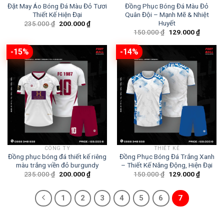
Đặt May Áo Bóng Đá Màu Đỏ Tươi
Đồng Phục Bóng Đá Màu Đỏ
Thiết Kế Hiện Đại
Quân Đội – Mạnh Mẽ & Nhiệt
Giá
Giá
Huyết
235.000
₫
200.000
₫
gốc
hiện
Giá
Giá
150.000
₫
129.000
₫
là:
tại
gốc
hiện
235.000 ₫.
là:
là:
tại
200.000 ₫.
150.000 ₫.
là:
-15%
-14%
129.000
CÔNG TY
THIẾT KẾ
Đồng phục bóng đá thiết kế riêng
Đồng Phục Bóng Đá Trắng Xanh
màu trắng viền đỏ burgundy
– Thiết Kế Năng Động, Hiện Đại
Giá
Giá
Giá
Giá
235.000
₫
200.000
₫
150.000
₫
129.000
₫
gốc
hiện
gốc
hiện
là:
tại
là:
tại
235.000 ₫.
là:
150.000 ₫.
là:
1
2
3
4
5
6
7
200.000 ₫.
129.000