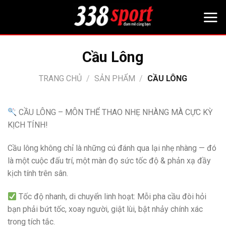
Bỏ
qua
nội
dung
Cầu Lông
TRANG CHỦ
/
SẢN PHẨM
/
CẦU LÔNG
CẦU LÔNG – MÔN THỂ THAO NHẸ NHÀNG MÀ CỰC KỲ
KỊCH TÍNH!
Cầu lông không chỉ là những cú đánh qua lại nhẹ nhàng — đó
là một cuộc đấu trí, một màn đọ sức tốc độ & phản xạ đầy
kịch tính trên sân.
Tốc độ nhanh, di chuyển linh hoạt: Mỗi pha cầu đòi hỏi
bạn phải bứt tốc, xoay người, giật lùi, bật nhảy chính xác
trong tích tắc.