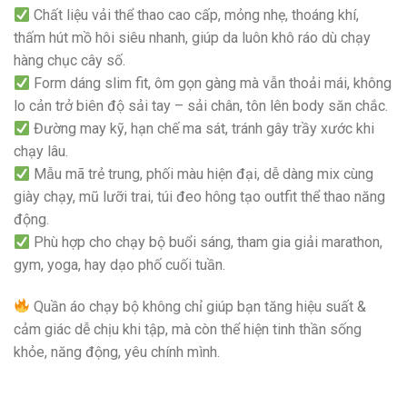
Chất liệu vải thể thao cao cấp, mỏng nhẹ, thoáng khí,
thấm hút mồ hôi siêu nhanh, giúp da luôn khô ráo dù chạy
hàng chục cây số.
Form dáng slim fit, ôm gọn gàng mà vẫn thoải mái, không
lo cản trở biên độ sải tay – sải chân, tôn lên body săn chắc.
Đường may kỹ, hạn chế ma sát, tránh gây trầy xước khi
chạy lâu.
Mẫu mã trẻ trung, phối màu hiện đại, dễ dàng mix cùng
giày chạy, mũ lưỡi trai, túi đeo hông tạo outfit thể thao năng
động.
Phù hợp cho chạy bộ buổi sáng, tham gia giải marathon,
gym, yoga, hay dạo phố cuối tuần.
Quần áo chạy bộ không chỉ giúp bạn tăng hiệu suất &
cảm giác dễ chịu khi tập, mà còn thể hiện tinh thần sống
khỏe, năng động, yêu chính mình.