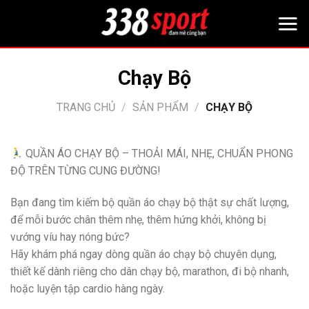
Bỏ
qua
nội
dung
Chạy Bộ
TRANG CHỦ
/
SẢN PHẨM
/
CHẠY BỘ
QUẦN ÁO CHẠY BỘ – THOẢI MÁI, NHẸ, CHUẨN PHONG
ĐỘ TRÊN TỪNG CUNG ĐƯỜNG!
Bạn đang tìm kiếm bộ quần áo chạy bộ thật sự chất lượng,
để mỗi bước chân thêm nhẹ, thêm hứng khởi, không bị
vướng víu hay nóng bức?
Hãy khám phá ngay dòng quần áo chạy bộ chuyên dụng,
thiết kế dành riêng cho dân chạy bộ, marathon, đi bộ nhanh,
hoặc luyện tập cardio hàng ngày.