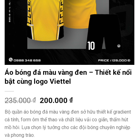
Áo bóng đá màu vàng đen – Thiết kế nổi
bật cùng logo Viettel
Giá
Giá
235.000
₫
200.000
₫
gốc
hiện
Bộ quần áo bóng đá màu vàng đen sở hữu thiết kế gradient
là:
tại
cá tính, form ôm thể thao và chất liệu vải co giãn, thấm hút
235.000 ₫.
là:
mồ hôi. Lựa chọn lý tưởng cho các đội bóng chuyên nghiệp
200.000 ₫.
và phong trào.