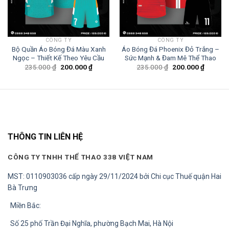
CÔNG TY
CÔNG TY
Bộ Quần Áo Bóng Đá Màu Xanh
Áo Bóng Đá Phoenix Đỏ Trắng –
Ngọc – Thiết Kế Theo Yêu Cầu
Sức Mạnh & Đam Mê Thể Thao
Giá
Giá
Giá
Giá
235.000
₫
200.000
₫
235.000
₫
200.000
₫
gốc
hiện
gốc
hiện
là:
tại
là:
tại
235.000 ₫.
là:
235.000 ₫.
là:
0 ₫.
200.000 ₫.
200.000
THÔNG TIN LIÊN HỆ
CÔNG TY TNHH THỂ THAO 338 VIỆT NAM
MST: 0110903036 cấp ngày 29/11/2024 bởi Chi cục Thuế quận Hai
Bà Trưng
Miền Bắc:
Số 25 phố Trần Đại Nghĩa, phường Bạch Mai, Hà Nội