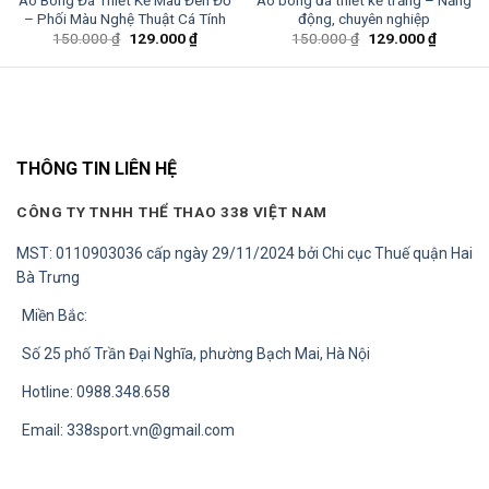
– Phối Màu Nghệ Thuật Cá Tính
động, chuyên nghiệp
Giá
Giá
Giá
Giá
150.000
₫
129.000
₫
150.000
₫
129.000
₫
gốc
hiện
gốc
hiện
là:
tại
là:
tại
150.000 ₫.
là:
150.000 ₫.
là:
0 ₫.
129.000 ₫.
129.000
THÔNG TIN LIÊN HỆ
CÔNG TY TNHH THỂ THAO 338 VIỆT NAM
MST: 0110903036 cấp ngày 29/11/2024 bởi Chi cục Thuế quận Hai
Bà Trưng
Miền Bắc:
Số 25 phố Trần Đại Nghĩa, phường Bạch Mai, Hà Nội
Hotline: 0988.348.658
Email:
338sport.vn@gmail.com