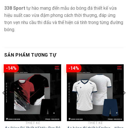
338 Sport
tự hào mang đến mẫu áo bóng đá thiết kế vừa
hiệu suất cao vừa đậm phong cách thời thượng, đáp ứng
trọn vẹn nhu cầu thi đấu và thể hiện cá tính trong từng đường
bóng.
SẢN PHẨM TƯƠNG TỰ
-14%
-14%
THIẾT KẾ
THIẾT KẾ
Áo Bóng Đá Thiết Kế Màu Đen Đỏ
Áo bóng đá thiết kế trắng – Năng