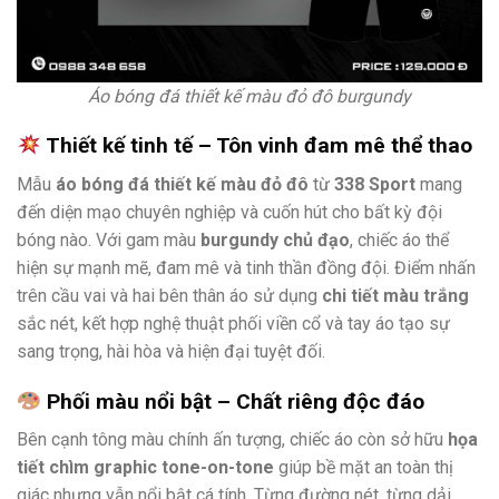
Áo bóng đá thiết kế màu đỏ đô burgundy
Thiết kế tinh tế – Tôn vinh đam mê thể thao
Mẫu
áo bóng đá thiết kế màu đỏ đô
từ
338 Sport
mang
đến diện mạo chuyên nghiệp và cuốn hút cho bất kỳ đội
bóng nào. Với gam màu
burgundy chủ đạo
, chiếc áo thể
hiện sự mạnh mẽ, đam mê và tinh thần đồng đội. Điểm nhấn
trên cầu vai và hai bên thân áo sử dụng
chi tiết màu trắng
sắc nét, kết hợp nghệ thuật phối viền cổ và tay áo tạo sự
sang trọng, hài hòa và hiện đại tuyệt đối.
Phối màu nổi bật – Chất riêng độc đáo
Bên cạnh tông màu chính ấn tượng, chiếc áo còn sở hữu
họa
tiết chìm graphic tone-on-tone
giúp bề mặt an toàn thị
giác nhưng vẫn nổi bật cá tính. Từng đường nét, từng dải