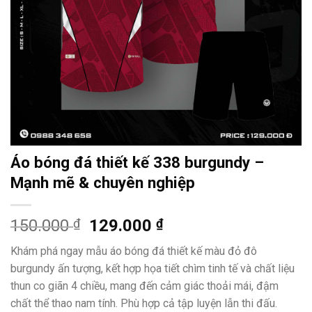
Áo bóng đá thiết kế 338 burgundy –
Mạnh mẽ & chuyên nghiệp
Giá
Giá
150.000
₫
129.000
₫
gốc
hiện
Khám phá ngay mẫu áo bóng đá thiết kế màu đỏ đô
là:
tại
burgundy ấn tượng, kết hợp họa tiết chìm tinh tế và chất liệu
150.000 ₫.
là:
thun co giãn 4 chiều, mang đến cảm giác thoải mái, đậm
129.000 ₫.
chất thể thao nam tính. Phù hợp cả tập luyện lẫn thi đấu.