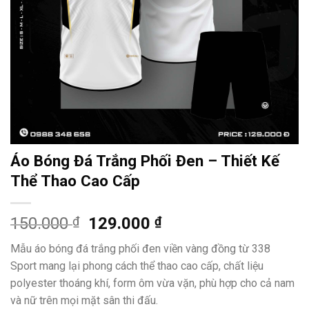
Áo Bóng Đá Trắng Phối Đen – Thiết Kế
Thể Thao Cao Cấp
Giá
Giá
150.000
₫
129.000
₫
gốc
hiện
Mẫu áo bóng đá trắng phối đen viền vàng đồng từ 338
là:
tại
Sport mang lại phong cách thể thao cao cấp, chất liệu
150.000 ₫.
là:
polyester thoáng khí, form ôm vừa vặn, phù hợp cho cả nam
129.000 ₫.
và nữ trên mọi mặt sân thi đấu.