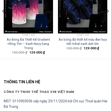
THIẾT KẾ
THIẾT KẾ
Áo Bóng Đá Thiết Kế Gradient
Áo bóng đá thiết kế màu đen họa
Hồng Tím – Xanh Navy Sang
tiết tribal xanh ánh tím
Giá
Giá
Trọng
150.000
₫
129.000
₫
gốc
hiện
Giá
Giá
150.000
₫
129.000
₫
là:
tại
gốc
hiện
150.000 ₫.
là:
là:
tại
129.000
150.000 ₫.
là:
0 ₫.
129.000 ₫.
THÔNG TIN LIÊN HỆ
CÔNG TY TNHH THỂ THAO 338 VIỆT NAM
MST: 0110903036 cấp ngày 29/11/2024 bởi Chi cục Thuế quận Hai
Bà Trưng