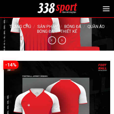
Bỏ
qua
nội
dung
TRANG CHỦ
/
SẢN PHẨM
/
BÓNG ĐÁ
/
QUẦN ÁO
BÓNG ĐÁ
/
THIẾT KẾ
-14%