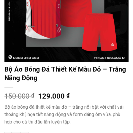
Bộ Áo Bóng Đá Thiết Kế Màu Đỏ – Trắng
Năng Động
Giá
Giá
150.000
₫
129.000
₫
gốc
hiện
Bộ áo bóng đá thiết kế màu đỏ – trắng nổi bật với chất vải
là:
tại
thoáng khí, họa tiết năng động và form dáng ôm vừa, phù
150.000 ₫.
là:
hợp cho cả thi đấu lẫn luyện tập.
129.000 ₫.