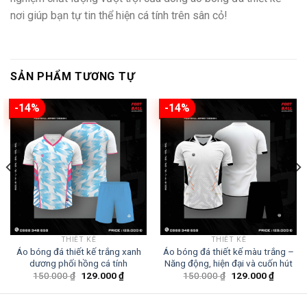
nơi giúp bạn tự tin thể hiện cá tính trên sân cỏ!
SẢN PHẨM TƯƠNG TỰ
-14%
-14%
THIẾT KẾ
THIẾT KẾ
Áo bóng đá thiết kế trắng xanh
Áo bóng đá thiết kế màu trắng –
dương phối hồng cá tính
Năng động, hiện đại và cuốn hút
Giá
Giá
Giá
Giá
150.000
₫
129.000
₫
150.000
₫
129.000
₫
gốc
hiện
gốc
hiện
là:
tại
là:
tại
150.000 ₫.
là:
150.000 ₫.
là: