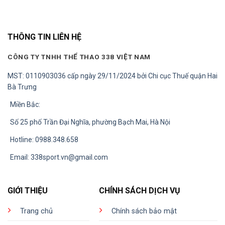
0 ₫.
129.000 ₫.
129.000
THÔNG TIN LIÊN HỆ
CÔNG TY TNHH THỂ THAO 338 VIỆT NAM
MST: 0110903036 cấp ngày 29/11/2024 bởi Chi cục Thuế quận Hai
Bà Trưng
Miền Bắc:
Số 25 phố Trần Đại Nghĩa, phường Bạch Mai, Hà Nội
Hotline: 0988.348.658
Email:
338sport.vn@gmail.com
GIỚI THIỆU
CHÍNH SÁCH DỊCH VỤ
Trang chủ
Chính sách bảo mật