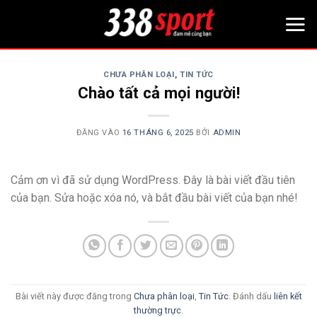
Bỏ
qua
nội
dung
CHƯA PHÂN LOẠI
,
TIN TỨC
Chào tất cả mọi người!
ĐĂNG VÀO
16 THÁNG 6, 2025
BỞI
ADMIN
Cảm ơn vì đã sử dụng WordPress. Đây là bài viết đầu tiên
của bạn. Sửa hoặc xóa nó, và bắt đầu bài viết của bạn nhé!
Bài viết này được đăng trong
Chưa phân loại
,
Tin Tức
. Đánh dấu
liên kết
thường trực
.