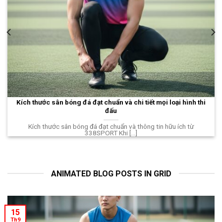
Kích thước sân bóng đá đạt chuẩn và chi tiết mọi loại hình thi
đấu
Kích thước sân bóng đá đạt chuẩn và thông tin hữu ích từ
338SPORT Khi [...]
ANIMATED BLOG POSTS IN GRID
15
Th9