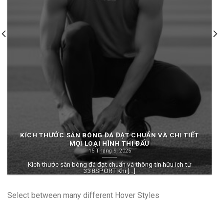
KÍCH THƯỚC SÂN BÓNG ĐÁ ĐẠT CHUẨN VÀ CHI TIẾT
MỌI LOẠI HÌNH THI ĐẤU
15 Tháng 9, 2025
Kích thước sân bóng đá đạt chuẩn và thông tin hữu ích từ
338SPORT Khi [...]
Select between many different Hover Styles