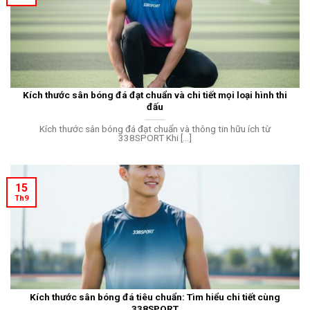
Kích thước sân bóng đá đạt chuẩn và chi tiết mọi loại hình thi
đấu
Kích thước sân bóng đá đạt chuẩn và thông tin hữu ích từ
338SPORT Khi [...]
15
Th9
Kích thước sân bóng đá tiêu chuẩn: Tìm hiểu chi tiết cùng
338SPORT