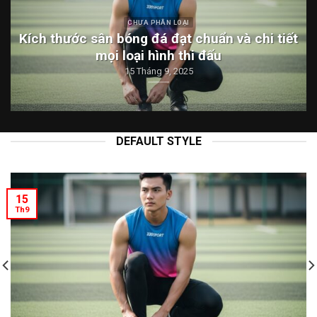
CHƯA PHÂN LOẠI
Kích thước sân bóng đá đạt chuẩn và chi tiết
mọi loại hình thi đấu
15 Tháng 9, 2025
DEFAULT STYLE
15
Th9