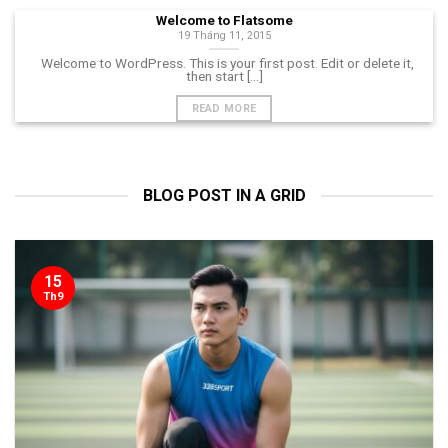
Welcome to Flatsome
19 Tháng 11, 2015
Welcome to WordPress. This is your first post. Edit or delete it,
then start [...]
READ MORE
BLOG POST IN A GRID
15
Th9