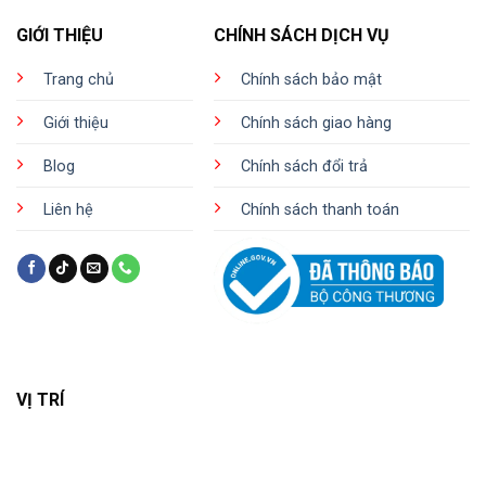
GIỚI THIỆU
CHÍNH SÁCH DỊCH VỤ
Trang chủ
Chính sách bảo mật
Giới thiệu
Chính sách giao hàng
Blog
Chính sách đổi trả
Liên hệ
Chính sách thanh toán
VỊ TRÍ