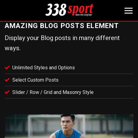
Bỏ
qua
nội
AMAZING BLOG POSTS ELEMENT
dung
Display your Blog posts in many different
ways.
Unlimited Styles and Options
Select Custom Posts
Slider / Row / Grid and Masonry Style