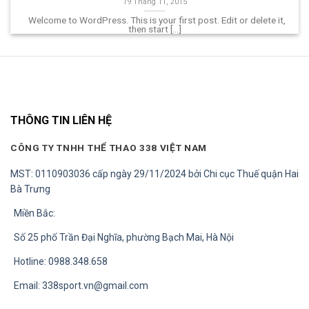
19 Tháng 11, 2015
Welcome to WordPress. This is your first post. Edit or delete it,
then start [...]
THÔNG TIN LIÊN HỆ
CÔNG TY TNHH THỂ THAO 338 VIỆT NAM
MST: 0110903036 cấp ngày 29/11/2024 bởi Chi cục Thuế quận Hai
Bà Trưng
Miền Bắc:
Số 25 phố Trần Đại Nghĩa, phường Bạch Mai, Hà Nội
Hotline: 0988.348.658
Email:
338sport.vn@gmail.com