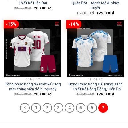
Thiết Kế Hiện Đại
Quân Đội – Mạnh Mẽ & Nhiệt
Giá
Giá
Huyết
235.000
₫
200.000
₫
gốc
hiện
Giá
Giá
150.000
₫
129.000
₫
là:
tại
gốc
hiện
235.000 ₫.
là:
là:
tại
200.000 ₫.
150.000 ₫.
là:
-15%
-14%
129.000
CÔNG TY
THIẾT KẾ
Đồng phục bóng đá thiết kế riêng
Đồng Phục Bóng Đá Trắng Xanh
màu trắng viền đỏ burgundy
– Thiết Kế Năng Động, Hiện Đại
Giá
Giá
Giá
Giá
235.000
₫
200.000
₫
150.000
₫
129.000
₫
gốc
hiện
gốc
hiện
là:
tại
là:
tại
235.000 ₫.
là:
150.000 ₫.
là:
1
2
3
4
5
6
7
200.000 ₫.
129.000