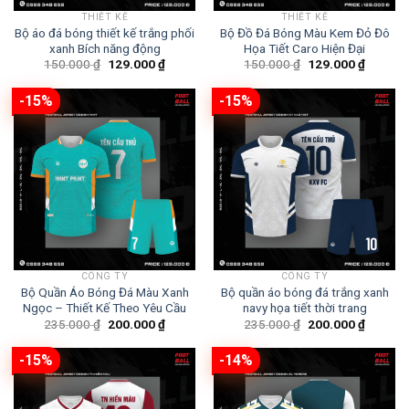
THIẾT KẾ
THIẾT KẾ
Bộ áo đá bóng thiết kế trắng phối
Bộ Đồ Đá Bóng Màu Kem Đỏ Đô
xanh Bích năng động
Họa Tiết Caro Hiện Đại
Giá
Giá
Giá
Giá
150.000
₫
129.000
₫
150.000
₫
129.000
₫
gốc
hiện
gốc
hiện
là:
tại
là:
tại
150.000 ₫.
là:
150.000 ₫.
là:
-15%
-15%
129.000 ₫.
129.000
CÔNG TY
CÔNG TY
Bộ Quần Áo Bóng Đá Màu Xanh
Bộ quần áo bóng đá trắng xanh
Ngọc – Thiết Kế Theo Yêu Cầu
navy họa tiết thời trang
Giá
Giá
Giá
Giá
235.000
₫
200.000
₫
235.000
₫
200.000
₫
gốc
hiện
gốc
hiện
là:
tại
là:
tại
235.000 ₫.
là:
235.000 ₫.
là:
-15%
-14%
200.000 ₫.
200.000