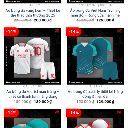
CÔNG TY
ĐỘI TUYỂN QUỐC GIA
Áo bóng đá vàng kem – Thiết kế
Áo bóng đá Việt Nam Training
thể thao thời thượng 2025
màu đỏ – Rồng Lửa mạnh mẽ
Giá
Giá
Giá
Giá
235.000
₫
200.000
₫
150.000
₫
129.000
₫
gốc
hiện
gốc
hiện
là:
tại
là:
tại
235.000 ₫.
là:
150.000 ₫.
là:
-14%
-14%
200.000 ₫.
129.000
CÂU LẠC BỘ
THIẾT KẾ
Áo bóng đá Viettel màu trắng –
Áo bóng đá xanh lý thiết kế Năng
thiết kế thanh lịch, năng động
động & hiện đại
Giá
Giá
Giá
Giá
150.000
₫
129.000
₫
150.000
₫
129.000
₫
gốc
hiện
gốc
hiện
là:
tại
là:
tại
150.000 ₫.
là:
150.000 ₫.
là:
-14%
-14%
129.000 ₫.
129.000