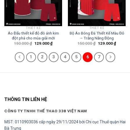
THIẾT KẾ
THIẾT KẾ
Áo Đấu thiết kế đỏ đô ánh kim
Bộ Áo Bóng Đá Thiết Kế Màu Đỏ
đột phá cho mùa giải mới
– Trắng Năng Động
Giá
Giá
Giá
Giá
150.000
₫
129.000
₫
150.000
₫
129.000
₫
gốc
hiện
gốc
hiện
là:
tại
là:
tại
150.000 ₫.
là:
150.000 ₫.
là:
1
2
3
4
5
6
7
129.000 ₫.
129.000
THÔNG TIN LIÊN HỆ
CÔNG TY TNHH THỂ THAO 338 VIỆT NAM
MST: 0110903036 cấp ngày 29/11/2024 bởi Chi cục Thuế quận Hai
Bà Trưng