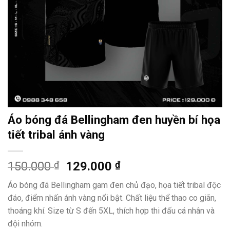
Áo bóng đá Bellingham đen huyền bí họa
tiết tribal ánh vàng
Giá
Giá
150.000
₫
129.000
₫
gốc
hiện
Áo bóng đá Bellingham gam đen chủ đạo, họa tiết tribal độc
là:
tại
đáo, điểm nhấn ánh vàng nổi bật. Chất liệu thể thao co giãn,
150.000 ₫.
là:
thoáng khí. Size từ S đến 5XL, thích hợp thi đấu cá nhân và
129.000 ₫.
đội nhóm.