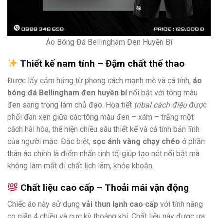
Áo Bóng Đá Bellingham Đen Huyền Bí
Thiết kế nam tính – Đậm chất thể thao
Được lấy cảm hứng từ phong cách mạnh mẽ và cá tính,
áo
bóng đá Bellingham đen huyền bí
nổi bật với tông màu
đen sang trọng làm chủ đạo. Họa tiết
tribal cách điệu
được
phối đan xen giữa các tông màu đen – xám – trắng một
cách hài hòa, thể hiện chiều sâu thiết kế và cá tính bản lĩnh
của người mặc. Đặc biệt,
sọc ánh vàng chạy chéo
ở phần
thân áo chính là điểm nhấn tinh tế, giúp tạo nét nổi bật mà
không làm mất đi chất lịch lãm, khỏe khoắn.
Chất liệu cao cấp – Thoải mái vận động
Chiếc áo này sử dụng
vải thun lạnh cao cấp
với tính năng
co giãn 4 chiều và cực kỳ thoáng khí. Chất liệu này được ưa