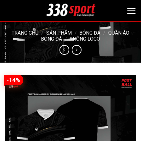
Bỏ
qua
nội
dung
TRANG CHỦ
/
SẢN PHẨM
/
BÓNG ĐÁ
/
QUẦN ÁO
BÓNG ĐÁ
/
KHÔNG LOGO
-14%