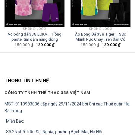
KHÔNG LOGO
KHÔNG LOGO
Áo bóng đá 338 LUKA – Hồng
Áo Bóng Đá 338 Tiger – Sức
pastel tím đậm năng động
Mạnh Rực Cháy Trên Sân Cỏ
Giá
Giá
Giá
Giá
150.000
₫
129.000
₫
150.000
₫
129.000
₫
gốc
hiện
gốc
hiện
là:
tại
là:
tại
150.000 ₫.
là:
150.000 ₫.
là:
0 ₫.
129.000 ₫.
129.000
THÔNG TIN LIÊN HỆ
CÔNG TY TNHH THỂ THAO 338 VIỆT NAM
MST: 0110903036 cấp ngày 29/11/2024 bởi Chi cục Thuế quận Hai
Bà Trưng
Miền Bắc:
Số 25 phố Trần Đại Nghĩa, phường Bạch Mai, Hà Nội