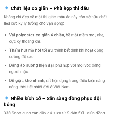
Chất liệu co giãn – Phù hợp thi đấu
Không chỉ đẹp về mặt thị giác, mẫu áo này còn sở hữu chất
liệu cực kỳ lý tưởng cho vận động:
Vải polyester co giãn 4 chiều
, bề mặt mềm mại, nhẹ,
cực kỳ thoáng khí.
Thấm hút mồ hôi tối ưu
, tránh bết dính khi hoạt động
cường độ cao.
Dáng áo suông hiện đại
, phù hợp với mọi vóc dáng
người mặc.
Dễ giặt, khô nhanh
, rất tiện dụng trong điều kiện nắng
nóng, thời tiết nhiệt đới ở Việt Nam.
Nhiều kích cỡ – Sẵn sàng đồng phục đội
bóng
338 Sport cung cấp đầy đủ size từ S đến 5XL, giúp đồng