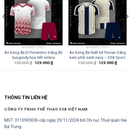
KHÔNG LOGO
KHÔNG LOGO
Áo bóng đá El Florentino trắng đỏ
Áo bóng đá thiết kế Florian trắng
burgundy họa tiết ombre
kem phối xanh navy – 338 Sport
Giá
Giá
Giá
Giá
150.000
₫
129.000
₫
150.000
₫
129.000
₫
gốc
hiện
gốc
hiện
là:
tại
là:
tại
150.000 ₫.
là:
150.000 ₫.
là:
0 ₫.
129.000 ₫.
129.000
THÔNG TIN LIÊN HỆ
CÔNG TY TNHH THỂ THAO 338 VIỆT NAM
MST: 0110903036 cấp ngày 29/11/2024 bởi Chi cục Thuế quận Hai
Bà Trưng