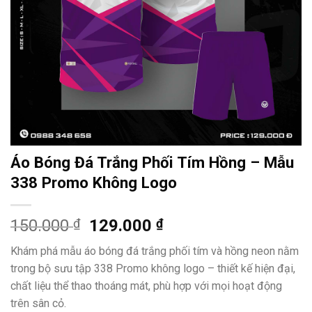
Áo Bóng Đá Trắng Phối Tím Hồng – Mẫu
338 Promo Không Logo
Giá
Giá
150.000
₫
129.000
₫
gốc
hiện
Khám phá mẫu áo bóng đá trắng phối tím và hồng neon nằm
là:
tại
trong bộ sưu tập 338 Promo không logo – thiết kế hiện đại,
150.000 ₫.
là:
chất liệu thể thao thoáng mát, phù hợp với mọi hoạt động
129.000 ₫.
trên sân cỏ.