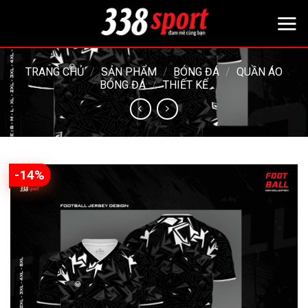
Bỏ
qua
nội
dung
TRANG CHỦ
/
SẢN PHẨM
/
BÓNG ĐÁ
/
QUẦN ÁO
BÓNG ĐÁ
/
THIẾT KẾ
-14%