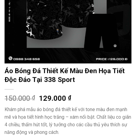
Áo Bóng Đá Thiết Kế Màu Đen Họa Tiết
Độc Đáo Tại 338 Sport
Giá
Giá
150.000
₫
129.000
₫
gốc
hiện
Khám phá mẫu áo bóng đá thiết kế với tone màu đen mạnh
là:
tại
mẽ và họa tiết hình học trắng – xám nổi bật. Chất liệu co giãn
150.000 ₫.
là:
4 chiều, thấm hút tốt, lý tưởng cho các cầu thủ yêu thích sự
129.000 ₫.
năng động và phong cách.