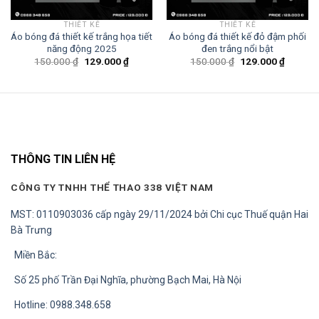
THIẾT KẾ
THIẾT KẾ
Áo bóng đá thiết kế trắng họa tiết
Áo bóng đá thiết kế đỏ đậm phối
năng động 2025
đen trắng nổi bật
Giá
Giá
Giá
Giá
150.000
₫
129.000
₫
150.000
₫
129.000
₫
gốc
hiện
gốc
hiện
là:
tại
là:
tại
150.000 ₫.
là:
150.000 ₫.
là:
129.000 ₫.
129.000
0 ₫.
THÔNG TIN LIÊN HỆ
CÔNG TY TNHH THỂ THAO 338 VIỆT NAM
MST: 0110903036 cấp ngày 29/11/2024 bởi Chi cục Thuế quận Hai
Bà Trưng
Miền Bắc:
Số 25 phố Trần Đại Nghĩa, phường Bạch Mai, Hà Nội
Hotline: 0988.348.658