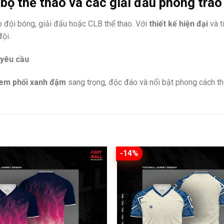
bộ thể thao và các giải đấu phong trào
 đội bóng, giải đấu hoặc CLB thể thao. Với
thiết kế hiện đại
và t
ội.
 yêu cầu
kem phối xanh đậm
sang trọng, độc đáo và nổi bật phong cách thể
-14%