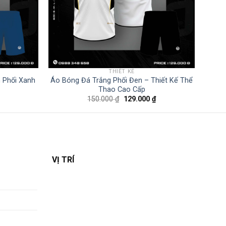
THIẾT KẾ
 Phối Xanh
Áo Bóng Đá Trắng Phối Đen – Thiết Kế Thể
Thao Cao Cấp
Giá
Giá
Giá
150.000
₫
129.000
₫
hiện
gốc
hiện
tại
là:
tại
là:
150.000 ₫.
là:
129.000 ₫.
129.000 ₫.
VỊ TRÍ