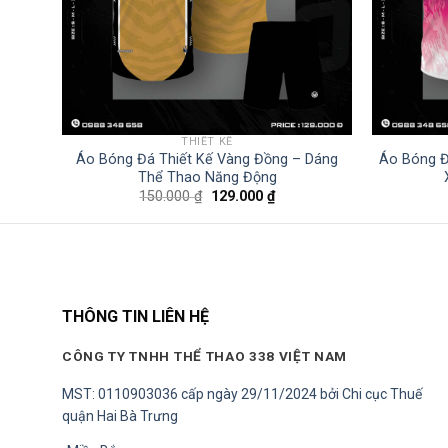
THIẾT KẾ
h Bích
Áo Bóng Đá Thiết Kế Vàng Đồng – Dáng
Áo Bóng Đ
Thể Thao Năng Động
Giá
Giá
150.000
₫
129.000
₫
gốc
hiện
là:
tại
150.000 ₫.
là:
00 ₫.
129.000 ₫.
THÔNG TIN LIÊN HỆ
CÔNG TY TNHH THỂ THAO 338 VIỆT NAM
MST: 0110903036 cấp ngày 29/11/2024 bởi Chi cục Thuế
quận Hai Bà Trưng