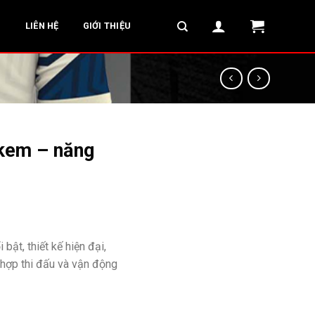
G
LIÊN HỆ
GIỚI THIỆU
 kem – năng
ật, thiết kế hiện đại,
ù hợp thi đấu và vận động
₫.
thời trang số lượng