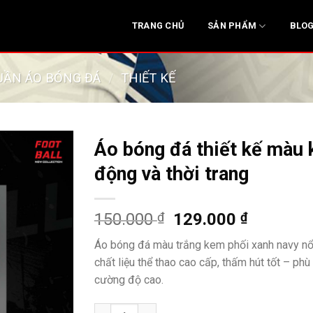
SẢN PHẨM
TRANG CHỦ
BLO
UẦN ÁO BÓNG ĐÁ
/
THIẾT KẾ
Áo bóng đá thiết kế màu
động và thời trang
Giá
Giá
150.000
₫
129.000
₫
gốc
hiện
Áo bóng đá màu trắng kem phối xanh navy nổi b
là:
tại
chất liệu thể thao cao cấp, thấm hút tốt – ph
150.000 ₫.
là:
cường độ cao.
129.000 
Áo bóng đá thiết kế màu kem – năng động và 