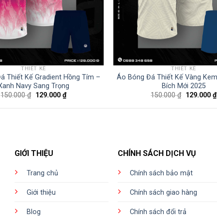
THIẾT KẾ
THIẾT KẾ
á Thiết Kế Gradient Hồng Tím –
Áo Bóng Đá Thiết Kế Vàng Kem
Xanh Navy Sang Trọng
Bích Mới 2025
Giá
Giá
Giá
150.000
₫
129.000
₫
150.000
₫
129.000
₫
gốc
hiện
gốc
là:
tại
là:
150.000 ₫.
là:
150.000 ₫.
129.000 ₫.
GIỚI THIỆU
CHÍNH SÁCH DỊCH VỤ
Trang chủ
Chính sách bảo mật
Giới thiệu
Chính sách giao hàng
Blog
Chính sách đổi trả