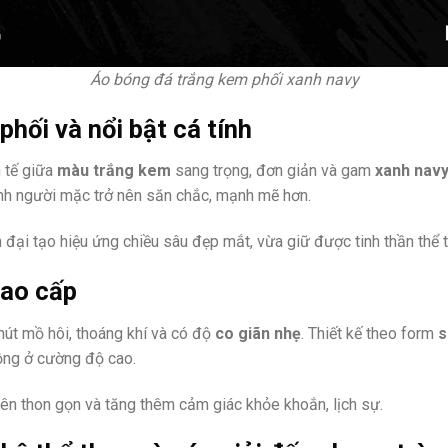
Áo bóng đá trắng kem phối xanh navy
phối và nổi bật cá tính
 tế giữa
màu trắng kem
sang trọng, đơn giản và gam
xanh nav
hình người mặc trở nên săn chắc, mạnh mẽ hơn.
 đại tạo hiệu ứng chiều sâu đẹp mắt, vừa giữ được tinh thần thể t
cao cấp
 hút mồ hôi, thoáng khí và có độ
co giãn nhẹ
. Thiết kế theo form
s
ộng ở cường độ cao.
 nên thon gọn và tăng thêm cảm giác khỏe khoắn, lịch sự.