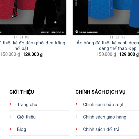
THIẾT KẾ
THIẾT KẾ
 thiết kế đỏ đậm phối đen trắng
Áo bóng đá thiết kế xanh dươ
nổi bật
dáng thể thao Đẹp
Giá
Giá
Giá
150.000
₫
129.000
₫
150.000
₫
129.000
₫
gốc
hiện
gốc
là:
tại
là:
150.000 ₫.
là:
150.000 ₫.
129.000 ₫.
GIỚI THIỆU
CHÍNH SÁCH DỊCH VỤ
Trang chủ
Chính sách bảo mật
Giới thiệu
Chính sách giao hàng
Blog
Chính sách đổi trả