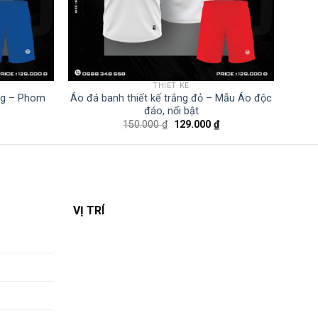
THIẾT KẾ
ng – Phom
Áo đá banh thiết kế trắng đỏ – Mẫu Áo độc
đáo, nổi bật
Giá
Giá
Giá
150.000
₫
129.000
₫
hiện
gốc
hiện
tại
là:
tại
là:
150.000 ₫.
là:
129.000 ₫.
129.000 ₫.
VỊ TRÍ