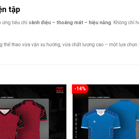
ện tập
p ứng tiêu chí
sành điệu – thoáng mát – hiệu năng
. Không chỉ 
g thể thao vừa vặn xu hướng, vừa chất lượng cao – một lựa chọ
-14%