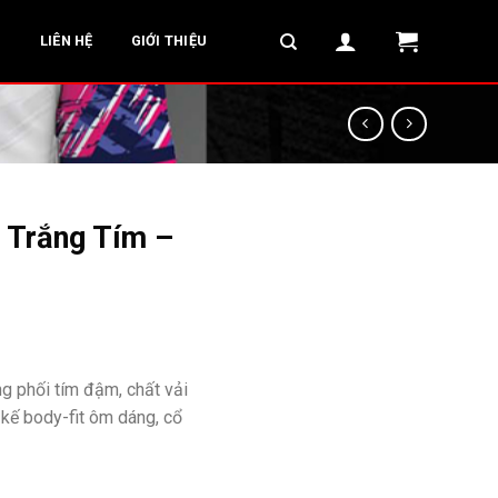
G
LIÊN HỆ
GIỚI THIỆU
 Trắng Tím –
ng phối tím đậm, chất vải
t kế body-fit ôm dáng, cổ
₫.
ại, Năng Động số lượng