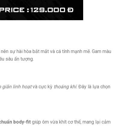
 nên sự hài hòa bắt mắt và cá tính mạnh mẽ. Gam màu
iều sâu ấn tượng.
 giãn linh hoạt
và cực kỳ
thoáng khí
. Đây là lựa chọn
chuẩn body-fit
giúp ôm vừa khít cơ thể, mang lại cảm