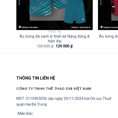
THIẾT KẾ
tribal
Áo bóng đá xanh lý thiết kế Năng động &
Áo bóng đá
hiện đại
Giá
Giá
150.000
₫
129.000
₫
gốc
hiện
là:
tại
150.000 ₫.
là:
00 ₫.
129.000 ₫.
THÔNG TIN LIÊN HỆ
CÔNG TY TNHH THỂ THAO 338 VIỆT NAM
MST: 0110903036 cấp ngày 29/11/2024 bởi Chi cục Thuế
quận Hai Bà Trưng
Miền Bắc: