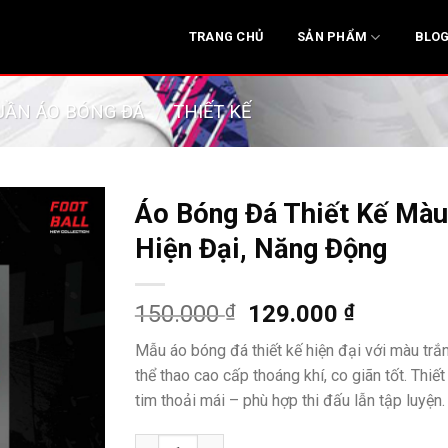
SẢN PHẨM
TRANG CHỦ
BLO
UẦN ÁO BÓNG ĐÁ
/
THIẾT KẾ
Áo Bóng Đá Thiết Kế Màu
Hiện Đại, Năng Động
Giá
Giá
150.000
₫
129.000
₫
gốc
hiện
Mẫu áo bóng đá thiết kế hiện đại với màu trắ
là:
tại
thể thao cao cấp thoáng khí, co giãn tốt. Thiế
150.000 ₫.
là:
tim thoải mái – phù hợp thi đấu lẫn tập luyện.
129.000 
Áo Bóng Đá Thiết Kế Màu Trắng Tím - Hiện Đ