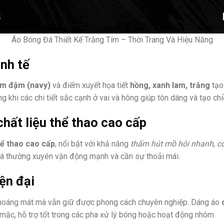
Áo Bóng Đá Thiết Kế Trắng Tím – Thời Trang Và Hiệu Năng
inh tế
ím đậm (navy)
và điểm xuyết họa tiết
hồng, xanh lam, trắng
tạo
ng khi các chi tiết sắc cạnh ở vai và hông giúp tôn dáng và tạo ch
chất liệu thể thao cao cấp
hể thao cao cấp
, nổi bật với khả năng
thấm hút mồ hôi nhanh
,
co
á thường xuyên vận động mạnh và cần sự thoải mái.
ện đại
thoáng mát mà vẫn giữ được phong cách chuyên nghiệp. Dáng áo
 mặc, hỗ trợ tốt trong các pha xử lý bóng hoặc hoạt động nhóm.