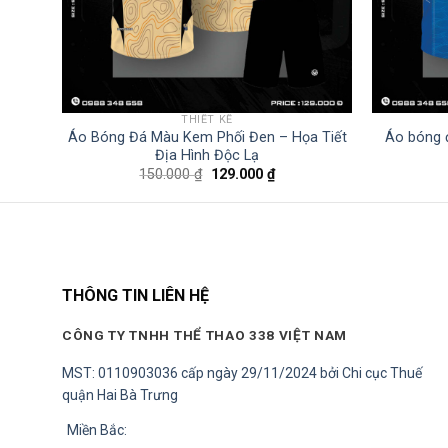
THIẾT KẾ
 Xanh
Áo Bóng Đá Màu Kem Phối Đen – Họa Tiết
Áo bóng 
Địa Hình Độc Lạ
Giá
Giá
150.000
₫
129.000
₫
gốc
hiện
là:
tại
150.000 ₫.
là:
00 ₫.
129.000 ₫.
THÔNG TIN LIÊN HỆ
CÔNG TY TNHH THỂ THAO 338 VIỆT NAM
MST: 0110903036 cấp ngày 29/11/2024 bởi Chi cục Thuế
quận Hai Bà Trưng
Miền Bắc: