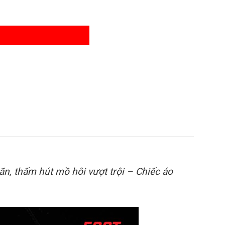
g - Hot trend 2025 số lượng
ãn, thấm hút mồ hôi vượt trội – Chiếc áo