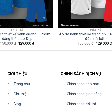
THIẾT KẾ
THIẾT KẾ
đá thiết kế xanh dương – Phom
Áo đá banh thiết kế trắng đỏ –
dáng thể thao Đẹp
đáo, nổi bật
Giá
Giá
Giá
150.000
₫
129.000
₫
150.000
₫
129.000
₫
gốc
hiện
gốc
là:
tại
là:
150.000 ₫.
là:
150.000 ₫.
129.000 ₫.
GIỚI THIỆU
CHÍNH SÁCH DỊCH VỤ
Trang chủ
Chính sách bảo mật
Giới thiệu
Chính sách giao hàng
Blog
Chính sách đổi trả