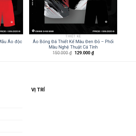
THIẾT KẾ
 Mẫu Áo độc
Áo Bóng Đá Thiết Kế Màu Đen Đỏ – Phối
Màu Nghệ Thuật Cá Tính
Giá
Giá
Giá
150.000
₫
129.000
₫
hiện
gốc
hiện
tại
là:
tại
là:
150.000 ₫.
là:
129.000 ₫.
129.000 ₫.
VỊ TRÍ