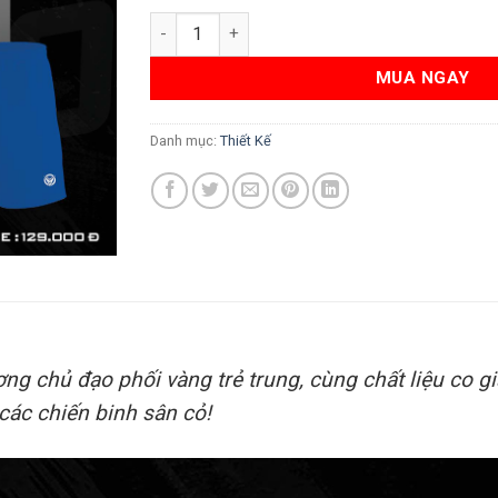
Áo bóng đá thiết kế màu xanh dương phối vàn
MUA NGAY
Danh mục:
Thiết Kế
g chủ đạo phối vàng trẻ trung, cùng chất liệu co gi
các chiến binh sân cỏ!