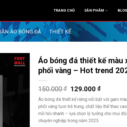
SẢN PHẨM
TRANG CHỦ
BLO
UẦN ÁO BÓNG ĐÁ
/
THIẾT KẾ
Áo bóng đá thiết kế màu
phối vàng – Hot trend 20
Giá
Giá
150.000
₫
129.000
₫
gốc
hiện
Áo bóng đá thiết kế riêng nổi bật với gam m
là:
tại
phối vàng tươi trẻ trung, chất liệu thể thao ca
150.000 ₫.
là:
mồ hôi nhanh – lựa chọn lý tưởng cho mọi độ
129.000 
chuyên nghiệp trong năm 2025.