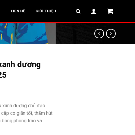
G
LIÊN HỆ
GIỚI THIỆU
 xanh dương
25
àu xanh dương chủ đạo
o cấp co giãn tốt, thấm hút
i bóng phong trào và
₫.