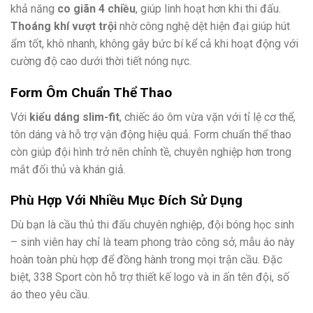
khả năng
co giãn 4 chiều
, giúp linh hoạt hơn khi thi đấu.
Thoáng khí vượt trội
nhờ công nghệ dệt hiện đại giúp hút
ẩm tốt, khô nhanh, không gây bức bí kể cả khi hoạt động với
cường độ cao dưới thời tiết nóng nực.
Form Ôm Chuẩn Thể Thao
Với
kiểu dáng slim-fit
, chiếc áo ôm vừa vặn với tỉ lệ cơ thể,
tôn dáng và hỗ trợ vận động hiệu quả. Form chuẩn thể thao
còn giúp đội hình trở nên chỉnh tề, chuyên nghiệp hơn trong
mắt đối thủ và khán giả.
Phù Hợp Với Nhiều Mục Đích Sử Dụng
Dù bạn là cầu thủ thi đấu chuyên nghiệp, đội bóng học sinh
– sinh viên hay chỉ là team phong trào công sở, mẫu áo này
hoàn toàn phù hợp để đồng hành trong mọi trận cầu. Đặc
biệt, 338 Sport còn hỗ trợ thiết kế logo và in ấn tên đội, số
áo theo yêu cầu.