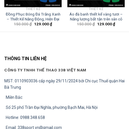
THIẾT KẾ
THIẾT KẾ
Đồng Phục Bóng Đá Trắng Xanh
Áo đá banh thiết kế vàng tươi –
– Thiết Kế Năng Động, Hiện Đại
Năng lượng bất tận trên sân cỏ
Giá
Giá
Giá
Giá
150.000
₫
129.000
₫
150.000
₫
129.000
₫
gốc
hiện
gốc
hiện
là:
tại
là:
tại
150.000 ₫.
là:
150.000 ₫.
là:
0 ₫.
129.000 ₫.
129.000
THÔNG TIN LIÊN HỆ
CÔNG TY TNHH THỂ THAO 338 VIỆT NAM
MST: 0110903036 cấp ngày 29/11/2024 bởi Chi cục Thuế quận Hai
Bà Trưng
Miền Bắc:
Số 25 phố Trần Đại Nghĩa, phường Bạch Mai, Hà Nội
Hotline: 0988.348.658
Email:
338sport.vn@gmail.com