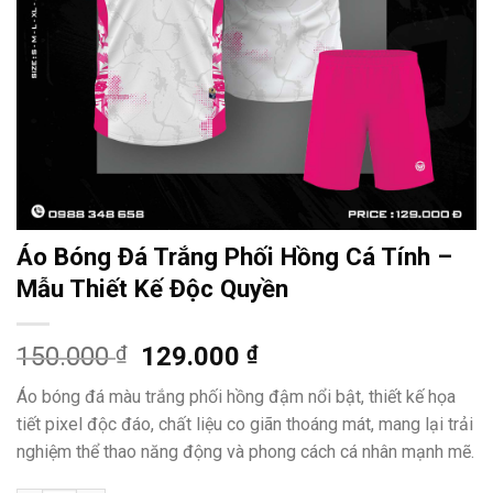
Áo Bóng Đá Trắng Phối Hồng Cá Tính –
Mẫu Thiết Kế Độc Quyền
Giá
Giá
150.000
₫
129.000
₫
gốc
hiện
Áo bóng đá màu trắng phối hồng đậm nổi bật, thiết kế họa
là:
tại
tiết pixel độc đáo, chất liệu co giãn thoáng mát, mang lại trải
150.000 ₫.
là:
nghiệm thể thao năng động và phong cách cá nhân mạnh mẽ.
129.000 ₫.