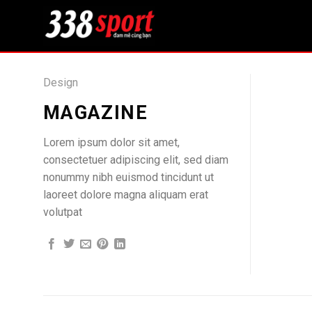
Bỏ
qua
nội
dung
Design
MAGAZINE
Lorem ipsum dolor sit amet,
consectetuer adipiscing elit, sed diam
nonummy nibh euismod tincidunt ut
laoreet dolore magna aliquam erat
volutpat