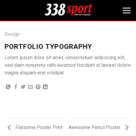
Bỏ
qua
nội
dung
Design
PORTFOLIO TYPOGRAPHY
Lorem ipsum dolor sit amet, consectetuer adipiscing elit,
sed diam nonummy nibh euismod tincidunt ut laoreet dolore
magna aliquam erat volutpat.
Flatsome Poster Print
Awesome Pencil Poster