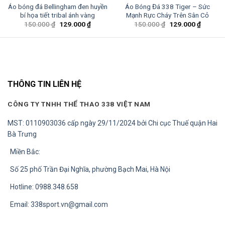
Áo bóng đá Bellingham đen huyền
Áo Bóng Đá 338 Tiger – Sức
bí họa tiết tribal ánh vàng
Mạnh Rực Cháy Trên Sân Cỏ
Giá
Giá
Giá
Giá
150.000
₫
129.000
₫
150.000
₫
129.000
₫
gốc
hiện
gốc
hiện
là:
tại
là:
tại
150.000 ₫.
là:
150.000 ₫.
là:
0 ₫.
129.000 ₫.
129.000
THÔNG TIN LIÊN HỆ
CÔNG TY TNHH THỂ THAO 338 VIỆT NAM
MST: 0110903036 cấp ngày 29/11/2024 bởi Chi cục Thuế quận Hai
Bà Trưng
Miền Bắc:
Số 25 phố Trần Đại Nghĩa, phường Bạch Mai, Hà Nội
Hotline: 0988.348.658
Email:
338sport.vn@gmail.com