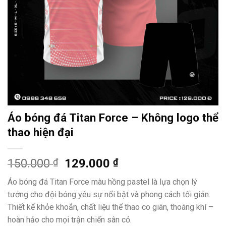
Áo bóng đá Titan Force – Không logo thể
thao hiện đại
Giá
Giá
150.000
₫
129.000
₫
gốc
hiện
Áo bóng đá Titan Force màu hồng pastel là lựa chọn lý
là:
tại
tưởng cho đội bóng yêu sự nổi bật và phong cách tối giản.
150.000 ₫.
là:
Thiết kế khỏe khoắn, chất liệu thể thao co giãn, thoáng khí –
129.000 ₫.
hoàn hảo cho mọi trận chiến sân cỏ.