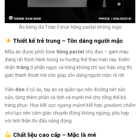
Áo bóng đá Titan Force hồng pastel không logo
Thiết kế trẻ trung – Tôn dáng người mặc
Mẫu áo được phối tone
hồng pastel
chủ đạo – gam màu
đang rất thịnh hành trong xu hướng thể thao hiện nay. Điểm
nhấn
trắng
ở phần ngực và hông không chỉ tạo hiệu ứng thị
giác thanh thoát mà còn giúp
tôn dáng
người mặc rõ rệt.
Viền
đen
ở cổ áo, tay áo và quần tạo nên đường nét sắc
sảo, tăng thêm phần cá tính và mạnh mẽ cho tổng thể bộ
trang phục. Họa tiết
sọc ngang mảnh
kết hợp
gradient chấm
nhỏ
tạo nên cảm giác chuyển động không ngừng, phù hợp
với tinh thần thi đấu năng động.
Chất liệu cao cấp – Mặc là mê