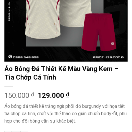
Áo Bóng Đá Thiết Kế Màu Vàng Kem –
Tia Chớp Cá Tính
Giá
Giá
150.000
₫
129.000
₫
gốc
hiện
Áo bóng đá thiết kế trắng ngà phối đỏ burgundy với họa tiết
là:
tại
tia chớp cá tính, chất vải thể thao co giãn chuẩn body-fit, phù
150.000 ₫.
là:
hợp cho đội bóng cần sự khác biệt.
129.000 ₫.