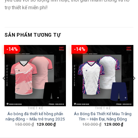
trợ thiết kế miễn phí!
SẢN PHẨM TƯƠNG TỰ
-14%
-14%
THIẾT KẾ
THIẾT KẾ
Áo bóng đá thiết kế hồng phấn
Áo Bóng Đá Thiết Kế Màu Trắng
năng động – Mẫu trẻ trung 2025
Tím – Hiện Đại, Năng Động
Giá
Giá
Giá
Giá
150.000
₫
129.000
₫
150.000
₫
129.000
₫
gốc
hiện
gốc
hiện
là:
tại
là:
tại
150.000 ₫.
là:
150.000 ₫.
là: