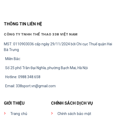
0 ₫.
129.000 ₫.
129.000
THÔNG TIN LIÊN HỆ
CÔNG TY TNHH THỂ THAO 338 VIỆT NAM
MST: 0110903036 cấp ngày 29/11/2024 bởi Chi cục Thuế quận Hai
Bà Trưng
Miền Bắc:
Số 25 phố Trần Đại Nghĩa, phường Bạch Mai, Hà Nội
Hotline: 0988.348.658
Email:
338sport.vn@gmail.com
GIỚI THIỆU
CHÍNH SÁCH DỊCH VỤ
Trang chủ
Chính sách bảo mật