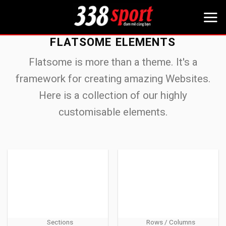
Bỏ
qua
nội
FLATSOME ELEMENTS
dung
Flatsome is more than a theme. It's a
framework for creating amazing Websites.
Here is a collection of our highly
customisable elements.
Sections
Rows / Columns